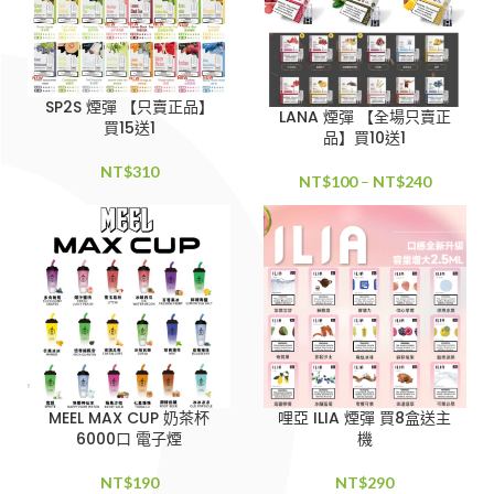
SP2S 煙彈 【只賣正品】
LANA 煙彈 【全場只賣正
買15送1
品】買10送1
NT$
310
NT$
100
–
NT$
240
MEEL MAX CUP 奶茶杯
哩亞 ILIA 煙彈 買8盒送主
6000口 電子煙
機
NT$
190
NT$
290