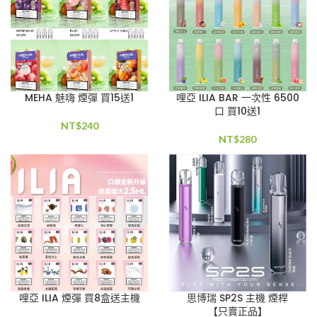
MEHA 魅嗨 煙彈 買15送1
哩亞 ILIA BAR 一次性 6500
口 買10送1
NT$
240
NT$
280
哩亞 ILIA 煙彈 買8盒送主機
思博瑞 SP2S 主機 煙桿
【只賣正品】