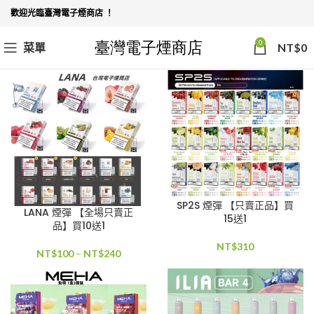
歡迎光臨臺灣電子煙商店 ！
0
菜單
NT$
0
SP2S 煙彈 【只賣正品】買
LANA 煙彈 【全場只賣正
15送1
品】買10送1
NT$
310
NT$
100
–
NT$
240