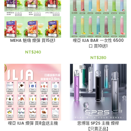
MEHA 魅嗨 煙彈 買15送1
哩亞 ILIA BAR 一次性 6500
口 買10送1
NT$
240
NT$
280
哩亞 ILIA 煙彈 買8盒送主機
思博瑞 SP2S 主機 煙桿
【只賣正品】