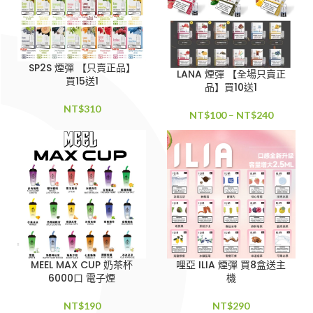
SP2S 煙彈 【只賣正品】
LANA 煙彈 【全場只賣正
買15送1
品】買10送1
NT$
310
NT$
100
–
NT$
240
MEEL MAX CUP 奶茶杯
哩亞 ILIA 煙彈 買8盒送主
6000口 電子煙
機
NT$
190
NT$
290