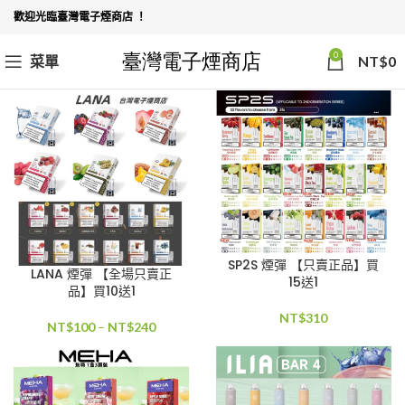
歡迎光臨臺灣電子煙商店 ！
0
菜單
NT$
0
SP2S 煙彈 【只賣正品】買
LANA 煙彈 【全場只賣正
15送1
品】買10送1
NT$
310
NT$
100
–
NT$
240