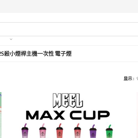
2S
殺小
煙桿主機
一次性 電子煙
显示