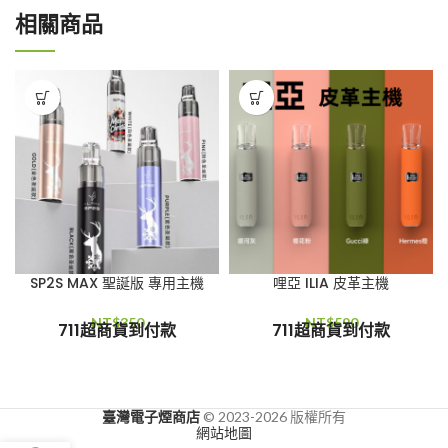
相關商品
SP2S MAX 聖誕版 專用主機
哩亞 ILIA 皮革主機
NT$
350
NT$
590
711超商貨到付款
711超商貨到付款
臺灣電子煙商店
© 2023-2026 版權所有
網站地圖