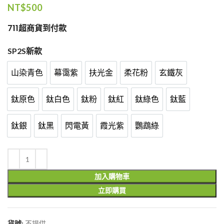
NT$
500
711超商貨到付款
SP2S新款
山染青色
幕霭紫
扶光金
柔花粉
玄鐵灰
山染青色
幕霭紫
扶光金
柔花粉
玄鐵灰
鈦原色
鈦白色
鈦粉
鈦紅
鈦綠色
鈦藍
鈦原色
鈦白色
鈦粉
鈦紅
鈦綠色
鈦藍
鈦銀
鈦黑
閃電黃
霞光紫
鸚鵡綠
鈦銀
鈦黑
閃電黃
霞光紫
鸚鵡綠
加入購物車
立即購買
貨號:
不提供