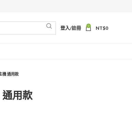
0
登入/註冊
NT$
0
亞 主機 通用款
機 通用款