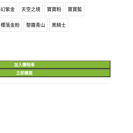
夢幻紫金
天空之境
寶寶粉
寶寶藍
夢幻紫金
天空之境
寶寶粉
寶寶藍
櫻落金粉
黎霧青山
黑騎士
灰
櫻落金粉
黎霧青山
黑騎士
加入購物車
立即購買