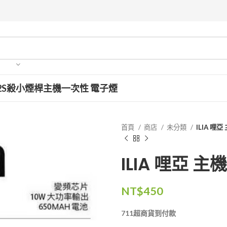
2S
殺小
煙桿主機
一次性 電子煙
首頁
商店
未分類
ILIA 哩
ILIA 哩亞 主
NT$
450
711超商貨到付款