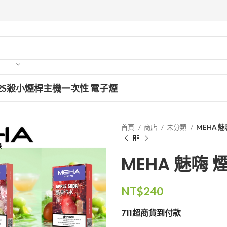
2S
殺小
煙桿主機
一次性 電子煙
首頁
商店
未分類
MEHA 魅
MEHA 魅嗨 
NT$
240
711超商貨到付款