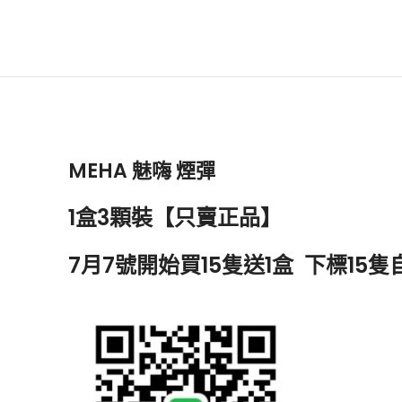
MEHA 魅嗨 煙彈
1盒3顆裝
【只賣正品】
7月7號開始買15隻送1盒 下標15隻