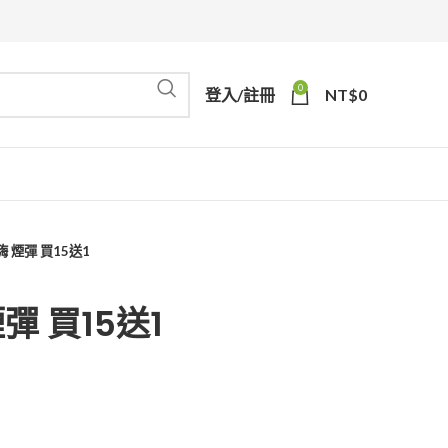
0
登入/註冊
NT$
0
嗨 煙彈 買15送1
煙彈 買15送1