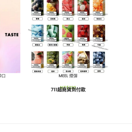
0口
MEEL 煙彈
NT$
230
711超商貨到付款