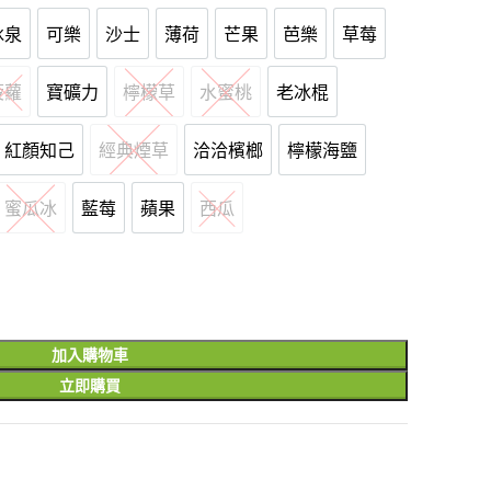
冰泉
可樂
沙士
薄荷
芒果
芭樂
草莓
冰泉
可樂
沙士
薄荷
芒果
芭樂
草莓
菠蘿
寶礦力
檸檬草
水蜜桃
老冰棍
菠蘿
寶礦力
檸檬草
水蜜桃
老冰棍
紅顏知己
經典煙草
洽洽檳榔
檸檬海鹽
紅顏知己
經典煙草
洽洽檳榔
檸檬海鹽
蜜瓜冰
藍莓
蘋果
西瓜
蜜瓜冰
藍莓
蘋果
西瓜
加入購物車
立即購買