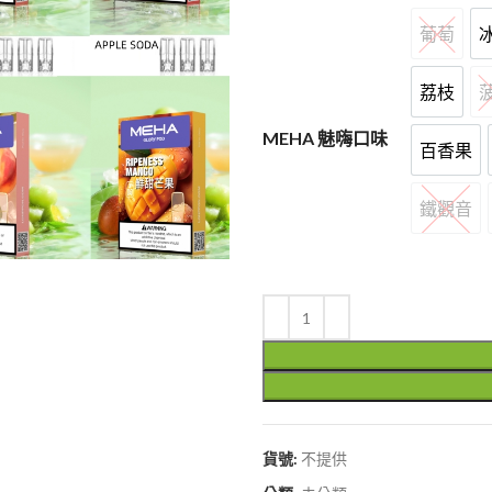
葡萄
葡萄
荔枝
荔枝
MEHA 魅嗨口味
百香果
百香果
鐵觀音
鐵觀音
貨號:
不提供