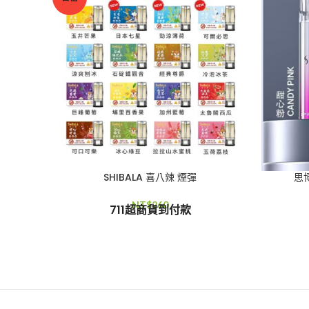
SHIBALA 喜八辣 煙彈
思博
NT$
260
711超商貨到付款